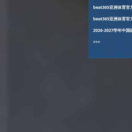
beat365亚洲体育官
beat365亚洲体育
2026-2027学年
>>>